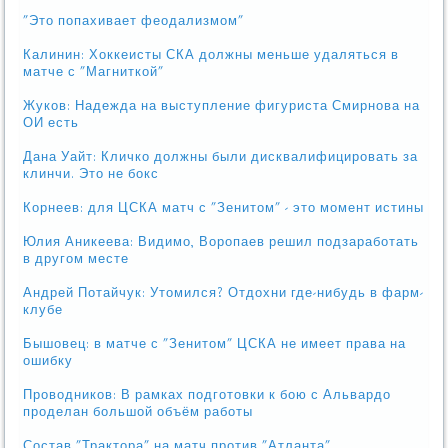
"Это попахивает феодализмом"
Калинин: Хоккеисты СКА должны меньше удаляться в
матче с "Магниткой"
Жуков: Надежда на выступление фигуриста Смирнова на
ОИ есть
Дана Уайт: Кличко должны были дисквалифицировать за
клинчи. Это не бокс
Корнеев: для ЦСКА матч с "Зенитом" - это момент истины
Юлия Аникеева: Видимо, Воропаев решил подзаработать
в другом месте
Андрей Потайчук: Утомился? Отдохни где-нибудь в фарм-
клубе
Бышовец: в матче с "Зенитом" ЦСКА не имеет права на
ошибку
Проводников: В рамках подготовки к бою с Альвардо
проделан большой объём работы
Состав "Трактора" на матч против "Атланта"