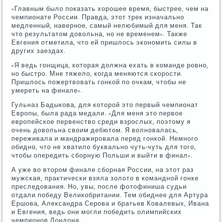
«Главным было показать хорошее время, быстрее, чем на
чемпионате России. Правда, этот трек изначально
медленный, наверное, самый нелюбимый для меня. Так
что результатом довольна, но не временем». Также
Евгения отметила, что ей пришлось экономить силы в
других заездах.
«Я ведь гонщица, которая должна ехать в команде ровно,
но быстро. Мне тяжело, когда меняются скорости.
Пришлось пожертвовать гонкой по очкам, чтобы не
умереть на финале».
Гульназ Бадыкова, для которой это первый чемпионат
Европы, была рада медали. «Для меня это первое
европейское первенство среди взрослых, поэтому я
очень довольна своим дебютом. Я волновалась,
переживала и мандражировала перед гонкой. Немного
обидно, что не хватило буквально чуть-чуть для того,
чтобы опередить сборную Польши и выйти в финал».
А уже во втором финале сборная России, на этот раз
мужская, практически взяла золото в командной гонке
преследования. Но, увы, после фотофиниша судьи
отдали победу Великобритании. Тем обиднее для Артура
Ершова, Александра Серова и братьев Ковалевых, Ивана
и Евгения, ведь они могли победить олимпийских
чемпионов Лондона.