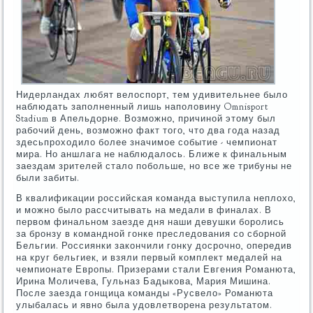
Нидерландах любят велоспорт, тем удивительнее было
наблюдать заполненный лишь наполовину Omnisport
Stadium в Апельдорне. Возможно, причиной этому был
рабочий день, возможно факт того, что два года назад
здесьпроходило более значимое событие - чемпионат
мира. Но аншлага не наблюдалось. Ближе к финальным
заездам зрителей стало побольше, но все же трибуны не
были забиты.
В квалификации российская команда выступила неплохо,
и можно было рассчитывать на медали в финалах. В
первом финальном заезде дня наши девушки боролись
за бронзу в командной гонке преследования со сборной
Бельгии. Россиянки закончили гонку досрочно, опередив
на круг бельгиек, и взяли первый комплект медалей на
чемпионате Европы. Призерами стали Евгения Романюта,
Ирина Моличева, Гульназ Бадыкова, Мария Мишина.
После заезда гонщица команды «Русвело» Романюта
улыбалась и явно была удовлетворена результатом.