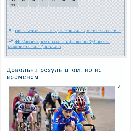
24
25
26
27
28
29
30
31
Павлюченкова: Стосур настроилась, я ее не выяснила
ФК "Анжи" просит наказать фанатов "Кубани" за
сожжение флага Дагестана
Довольна результатом, но не
временем
В