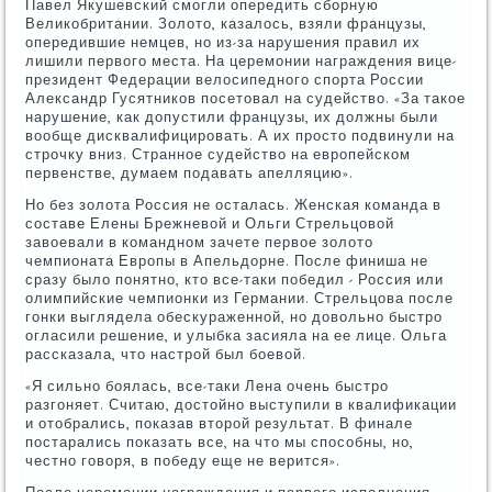
Павел Якушевский смогли опередить сборную
Великобритании. Золото, казалось, взяли французы,
опередившие немцев, но из-за нарушения правил их
лишили первого места. На церемонии награждения вице-
президент Федерации велосипедного спорта России
Александр Гусятников посетовал на судейство. «За такое
нарушение, как допустили французы, их должны были
вообще дисквалифицировать. А их просто подвинули на
строчку вниз. Странное судейство на европейском
первенстве, думаем подавать апелляцию».
Но без золота Россия не осталась. Женская команда в
составе Елены Брежневой и Ольги Стрельцовой
завоевали в командном зачете первое золото
чемпионата Европы в Апельдорне. После финиша не
сразу было понятно, кто все-таки победил - Россия или
олимпийские чемпионки из Германии. Стрельцова после
гонки выглядела обескураженной, но довольно быстро
огласили решение, и улыбка засияла на ее лице. Ольга
рассказала, что настрой был боевой.
«Я сильно боялась, все-таки Лена очень быстро
разгоняет. Считаю, достойно выступили в квалификации
и отобрались, показав второй результат. В финале
постарались показать все, на что мы способны, но,
честно говоря, в победу еще не верится».