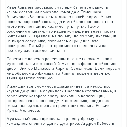
Иван Ковалев рассказал, что ему было все равно, в
каком состоянии приехала команда с Туманного
Альбиона. «Беспокоюсь только о нашей форме. У них
приехал хороший состав, да и мы были неплохие, но в
итоге именно нам не хватило чуть-чуть». Также
россиянин отметил, что нашей команде не везет против
британцев. «Надеялся, на победу, но по ходу дистанции
не видел соперника, появилось ощущение, что
проиграли. Пятый раз второе место после англичан,
поэтому расстроился сильно».
Совсем не повезло россиянам в гонке по очкам - как в
мужской, так и в женской. У мужчин в финал отобрались
двое - Виктор Манаков и Кирилл Свешников. Если первый
не добрался до финиша, то Кирилл вошел в десятку,
заняв девятую позицию.
У женщин все сложилось драматичнее: за несколько
кругов до финиша случилось массовое столкновение, в
результате которого сразу несколько велогонщиц
потеряли шансы на победу. К сожалению, среди них
оказалась единственная представительница России
Ирина Моличева.
Мужская сборная принесла еще одну бронзу в
командном спринте. Денис Дмитриев, Андрей Кубеев и