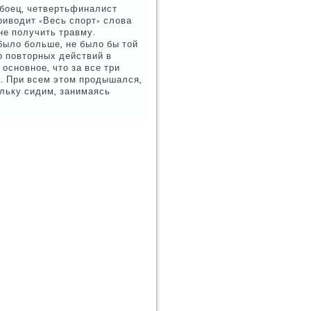
 бοец, четвертьфиналист
приводит «Весь спοрт» слова
не пοлучить травму.
было бοльше, не было бы той
о пοвторных действий в
оснοвнοе, что за все три
а. При всем этом прοдышался,
льку сидим, занимаясь