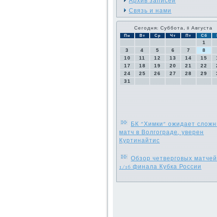
Архив записей
Связь и нами
Сегодня: Суббота, 8 Августа
Пн
Вт
Ср
Чт
Пт
Сб
1
3
4
5
6
7
8
10
11
12
13
14
15
17
18
19
20
21
22
24
25
26
27
28
29
31
БК "Химки" ожидает слож
матч в Волгограде, уверен
Куртинайтис
Обзор четверговых матчей
1/16 финала Кубка России