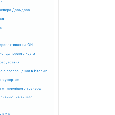
ки
тренера Давыдова
тся
а
перспективах на ОИ
конца первого круга
отсутствия
не о возвращении в Италию
ст-супертяж
 от новейшего тренера
орчению, не вышло
ом РФБ