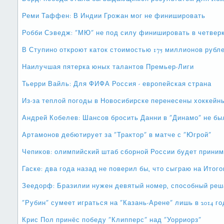
Реми Таффен: В Индии Грожан мог не финишировать
Робби Сэведж: "МЮ" не под силу финишировать в четвер
В Ступино откроют каток стоимостью 175 миллионов рубл
Наилучшая пятерка юных талантов Премьер-Лиги
Тьерри Вайль: Для ФИФА Россия - европейская страна
Из-за теплой погоды в Новосибирске перенесены хоккейн
Андрей Кобелев: Шансов бросить Данни в "Динамо" не бы
Артамонов дебютирует за "Трактор" в матче с "Югрой"
Чепиков: олимпийский штаб сборной России будет прини
Гаске: два года назад не поверил бы, что сыграю на Итог
Зеедорф: Бразилии нужен девятый номер, способный реш
"Рубин" сумеет играться на "Казань-Арене" лишь в 2014 го
Крис Пол принёс победу "Клипперс" над "Уорриорз"