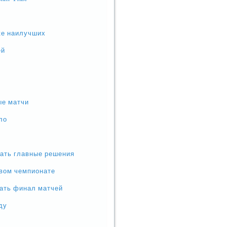
ке наилучших
ей
ые матчи
ло
мать главные решения
овом чемпионате
ать финал матчей
ду