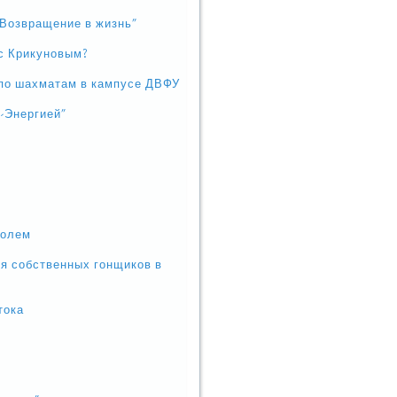
Возвращение в жизнь"
с Крикуновым?
по шахматам в кампусе ДВФУ
А-Энергией"
голем
ия собственных гонщиков в
тока