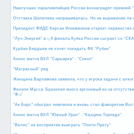
Наилучших паралимпийцев России вознаградят премией "
Отставка Шепелева напрашивалась. Но не выражение ли 
Президент ФИДЕ Кирсан Илюмжинов откроет первенство 
"Луч-Энергия" в 1/8 финала Кубка России сыграет со "СК
Курбан Бердыев не хочет покидать ФК "Рубин"
Анонс матча ВХЛ "Сарыарка" - "Сокол"
"Матрасный" ряд
Женщина Варламова заявила, что у игрока задачи с алко
Фелипе Масса: Бразилия много аргоновый из-за отсутств
"Ф-1"
"Ак Барс" обыграл чемпиона и вновь стал фаворитом Вос
Анонс матча ВХЛ "Южный Урал" - "Казцинк-Торпедо"
"Велес" не восприятие выиграть "Понте-Прету"