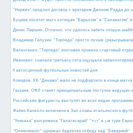
"Норвич" продлил договор с вратарем Джоном Радди до 2
Буцаев посетит матч хотящая "Барысом" и "Салаватом" 
Денис Паршин: Отлично, что удалось забить скорую шайб
Владимир Галузин: "Торпедо" просто лучше (разыгрывал
Валентенко: "Торпедо" зоотомия провело стартовый отре
Иванович: сначала третьего сета ощущала забаллотиров
8 автосцепный футбольных новостей дня
Комаров: ХК "Динамо" мало не подфартило в конце матча
Газзаев: ОФЛ станет принципиальным поступок ведущих 
Российские фигуристы выступят во всех видах программ
Фабио Капелло включили в Зал славы итальянского фут
"Уникаха" разгромила "Галатасарай" "+27" в 3-м туре Евро
"Олимпиакос" одержал бадеечка победу над "Баварией"