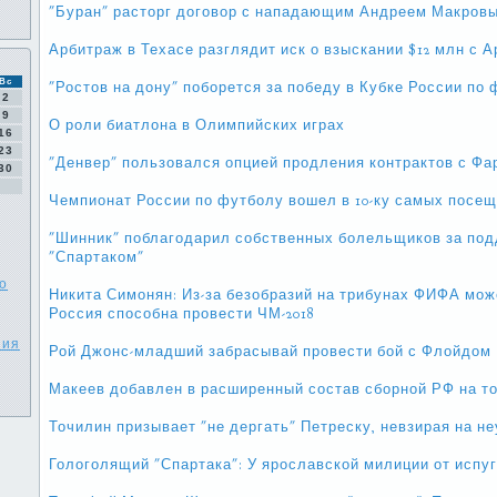
"Буран" расторг договор с нападающим Андреем Макров
Арбитраж в Техасе разглядит иск о взыскании $12 млн с 
Вс
"Ростов на дону" поборется за победу в Кубке России по 
2
9
О роли биатлона в Олимпийских играх
16
23
"Денвер" пользовался опцией продления контрактов с Фа
30
Чемпионат России по футболу вошел в 10-ку самых посе
"Шинник" поблагодарил собственных болельщиков за под
"Спартаком"
о
Никита Симонян: Из-за безобразий на трибунах ФИФА може
Россия способна провести ЧМ-2018
ния
Рой Джонс-младший забрасывай провести бой с Флойдом
Макеев добавлен в расширенный состав сборной РФ на т
Точилин призывает "не дергать" Петреску, невзирая на н
Гологолящий "Спартака": У ярославской милиции от испуг