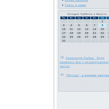
Архив записей
Связь и нами
Сегодня: Суббота, 8 Августа
Пн
Вт
Ср
Чт
Пт
Сб
1
3
4
5
6
7
8
10
11
12
13
14
15
17
18
19
20
21
22
24
25
26
27
28
29
31
Александр Рыбка: "Буду
начинать все с незапятнанног
листа"
"Иртыш": в режиме ожида