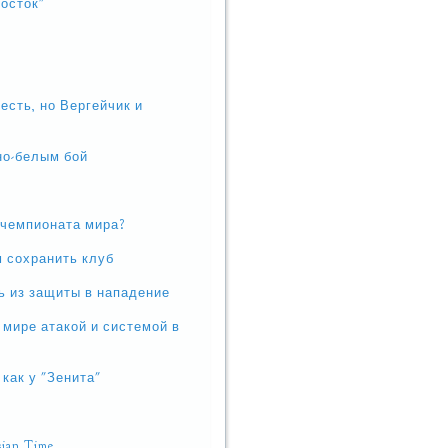
осток"
есть, но Вергейчик и
но-белым бой
 чемпионата мира?
 сохранить клуб
ь из защиты в нападение
мире атакой и системой в
как у "Зенита"
ian Time