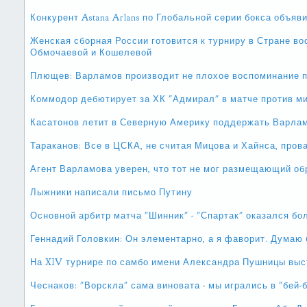
Конкурент Astana Arlans по Глобальной серии бокса объяв
Женская сборная России готовится к турниру в Стране в
Обмочаевой и Кошелевой
Плющев: Варламов производит не плохое воспоминание 
Коммодор дебютирует за ХК "Адмирал" в матче против м
Касатонов летит в Северную Америку поддержать Варла
Тараканов: Все в ЦСКА, не считая Мицова и Хайнса, пров
Агент Варламова уверен, что тот не мог размещающий об
Лыжники написали письмо Путину
Основной арбитр матча "Шинник" - "Спартак" оказался б
Геннадий Головкин: Он элементарно, а я фаворит. Думаю
На XIV турнире по самбо имени Александра Пушницы выс
Чеснаков: "Ворскла" сама виновата - мы игрались в "бей-