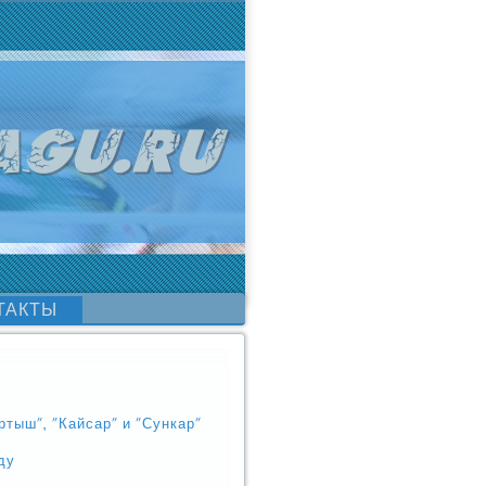
ТАКТЫ
тыш", "Кайсар" и "Сункар"
ду