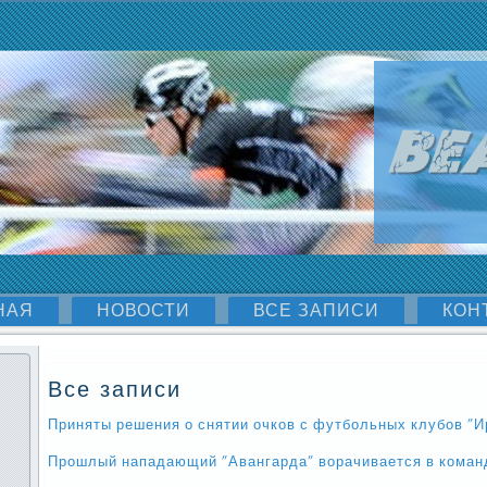
НАЯ
НОВОСТИ
ВСЕ ЗАПИСИ
КОН
Все записи
Приняты решения о снятии очков с футбольных клубов "Ир
Прошлый нападающий "Авангарда" ворачивается в коман