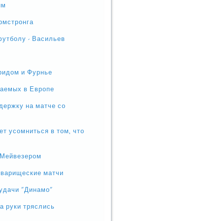
ым
Армстронга
футболу - Васильев
ридом и Фурнье
щаемых в Европе
держку на матче со
т усомниться в том, что
 Мейвезером
оварищеские матчи
еудачи "Динамо"
а руки тряслись