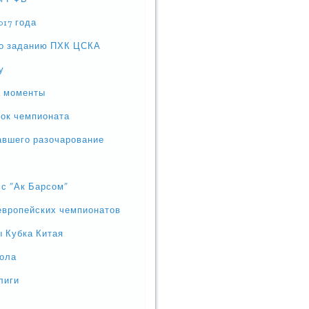
017 года
по заданию ПХК ЦСКА
у
а моменты
зок чемпионата
авшего разочарование
 с "Ак Барсом"
европейских чемпионатов
ы Кубка Китая
бола
лиги