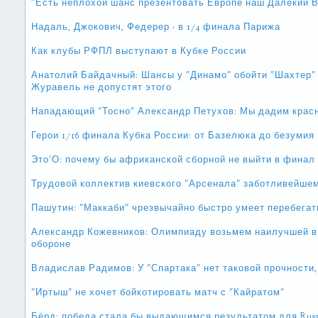
"Есть неплохой шанс презентовать Европе наш Далекий В
Надаль, Джокович, Федерер - в 1/4 финала Парижа
Как клубы РФПЛ выступают в Кубке России
Анатолий Байдачный: Шансы у "Динамо" обойти "Шахтер" 
Журавель не допустят этого
Нападающий "Тосно" Александр Петухов: Мы дадим крас
Герои 1/16 финала Кубка России: от Базелюка до безумия
Это'О: почему бы африканской сборной не выйти в финал
Трудовой коллектив киевского "Арсенала" заботливейшем
Пашутин: "Маккаби" чрезвычайно быстро умеет перебегат
Александр Кожевников: Олимпиаду возьмем наилучшей в 
обороне
Владислав Радимов: У "Спартака" нет таковой прочности, 
"Иртыш" не хочет бойкотировать матч с "Кайратом"
Бёрд: победа стала бы выдающимся результатом для Russ