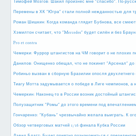
Тимофей Мозгов: Шакил произнес мне "спасибо". По-русс
Перемены в ХК "Югра" стали полной нежданностью для 
Роман Шишкин: Когда команда глядит Бубнова, все смею
Хэмилтон считает, что "Mercedes" будет силён и без Браун
Pro et contra
Чемерки: Фуррор штангистов на ЧМ говорит о не плохих 
Данилов: Онищенко обещал, что не покинет "Арсенал" до 
Робиньо вызван в сборную Бразилии опосля двухлетнего 
Тиагу Мотта задумывается о победе в Лиге чемпионов, а 
Чемеркин: Наконец-то в России возник достойный штанги
Полузащитник "Ромы" до этого времени под впечатлением
Гончаренко: "Кубань" чрезвычайно желала выиграть. К ог
Обзор четверговых матчей 1/16 финала Кубка России
Дэвид Блатт: Будет приятно познакомиться с президент