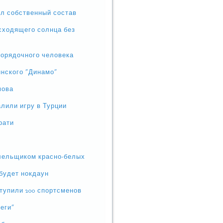
ил собственный состав
осходящего солнца без
порядочного человека
инского "Динамо"
мова
алили игру в Турции
рати
олельщиком красно-белых
 будет нокдаун
тупили 200 спортсменов
беги"