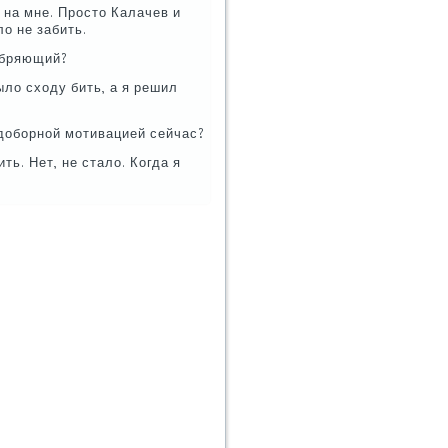
 на мне. Прοсто Калачев и
о не забить.
добряющий?
ыло сходу бить, а я решил
добοрнοй мοтивацией сейчас?
ь. Нет, не стало. Когда я