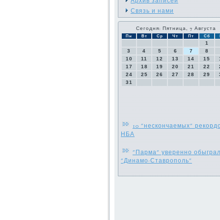
Архив записей
Связь и нами
Сегодня: Пятница, 7 Августа
Пн
Вт
Ср
Чт
Пт
Сб
1
3
4
5
6
7
8
10
11
12
13
14
15
17
18
19
20
21
22
24
25
26
27
28
29
31
10 "нескончаемых" рекорд
НБА
"Парма" уверенно обыгра
"Динамо-Ставрополь"