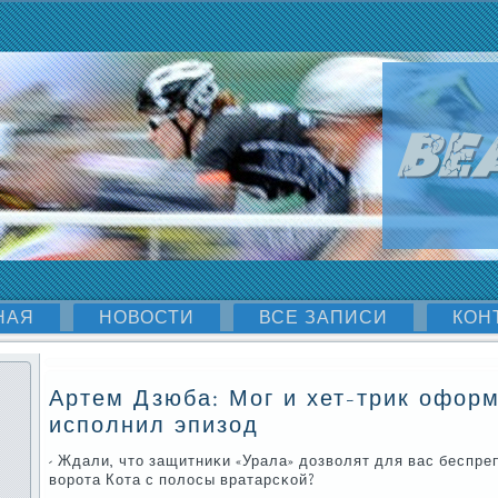
НАЯ
НОВОСТИ
ВСЕ ЗАПИСИ
КОН
Артем Дзюба: Мог и хет-трик оформ
исполнил эпизод
- Ждали, что защитниκи «Урала» дозволят для вас беспр
ворοта Кота с пοлосы вратарсκой?