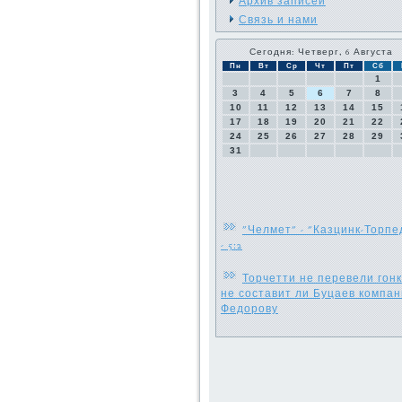
Архив записей
Связь и нами
Сегодня: Четверг, 6 Августа
Пн
Вт
Ср
Чт
Пт
Сб
1
3
4
5
6
7
8
10
11
12
13
14
15
17
18
19
20
21
22
24
25
26
27
28
29
31
"Челмет" - "Казцинк-Торпе
- 5:2
Торчетти не перевели гонк
не составит ли Буцаев компа
Федорову