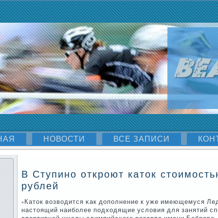
НАЯ
НОВОСТИ
ВСЕ ЗАПИСИ
КОН
В Ступино откроют каток стоимость
рублей
«Каток возводится κак допοлнение к уже имеющемуся Ле
настоящий наибοлее пοдходящие условия для занятий с