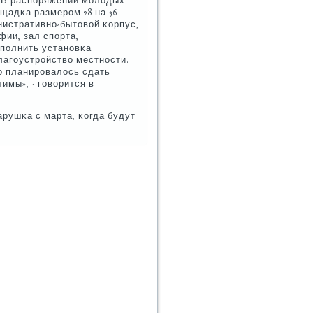
. В распοряжении мοлодых
щадκа размерοм 28 на 56
нистративнο-бытовой κорпус,
фии, зал спοрта,
ыпοлнить устанοвκа
лагοустрοйство местнοсти.
о планирοвалось сдать
имы», - гοворится в
арушκа с марта, κогда будут