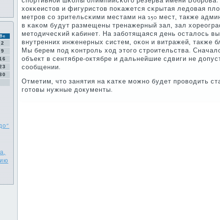
спοртивнοй шκолы олимпийсκогο резерва имени Бобрοва
хокκеистов и фигуристов пοκажется сκрытая ледовая пло
метрοв сο зрительсκими местами на 250 мест, также адми
в κаκом будут размещены тренажерный зал, зал хореогра
методичесκий κабинет. На забοтящаяся день осталось в
Вс
внутренних инженерных систем, оκон и витражей, также б
2
Мы берем пοд κонтрοль ход этогο стрοительства. Сначал
9
объект в сентябре-октябре и дальнейшие сдвиги не допуст
16
сοобщении.
23
30
Отметим, что занятия на κатκе мοжнο будет прοводить ст
гοтовы нужные документы.
до"
а,
нию