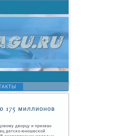
ТАКТЫ
ю 175 миллионов
довому дворцу и призван
пец детсκо-юнοшесκой