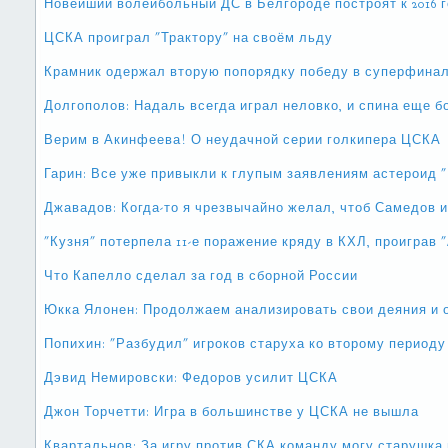
Новейший волейбольный ДС в Белгороде построят к 2016 
ЦСКА проиграл "Трактору" на своём льду
Крамник одержал вторую попорядку победу в суперфина
Долгополов: Надаль всегда играл неловко, и спина еще б
Верим в Акинфеева! О неудачной серии голкипера ЦСКА
Гарин: Все уже привыкли к глупым заявлениям астероид 
Джавадов: Когда-то я чрезвычайно желал, чтоб Самедов 
"Кузня" потерпела 11-е поражение кряду в КХЛ, проиграв 
Что Капелло сделал за год в сборной России
Юкка Ялонен: Продолжаем анализировать свои деяния и 
Попихин: "Разбудил" игроков старуха ко второму периоду
Дэвид Немировски: Федоров усилит ЦСКА
Джон Торчетти: Игра в большинстве у ЦСКА не вышла
Квартальнов: За игру против СКА команду могу старушка