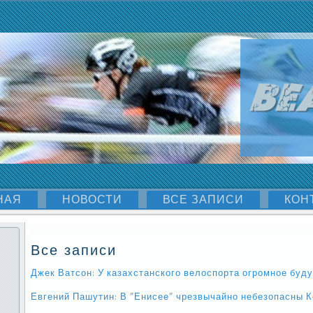
НАЯ
НОВОСТИ
ВСЕ ЗАПИСИ
КОН
Все записи
Джек Ватсон: У казахстанского велоспорта огромное буд
Евгений Пашутин: В "Енисее" чрезвычайно небезопасны 