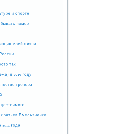
ьтуре и спорте
тбывать номер
инцип моей жизни!
России
осто так
жа) в 2016 году
ачестве тренера
й
уществимого
т братьев Емельяненко
 2014 года