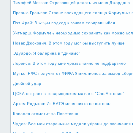
Тимофей Мозгов: Отрезающей делать из меня Джордана
Превью Гран-при Стране восходящего солнца Формулы-1 
Пэт Фрай: В 2014-м подход к гонкам собиравшийся
Уитмарш: Формуле-1 необходимо сохранить как можно бо
Новак Джокович: В этом году мог бы выступить лучше
Эдуардо: Я балерина в "Динамо"
Лоренсо: В этом году мне чрезвычайно не подфартило
Мутко: РФС получит от ФИФА 8 миллионов за выход сборн
Двойной удар
ЦСКА сыграет в товарищеском матче с "Сан-Антонио"
Артем Радьков: Из БАТЭ меня никто не выгонял
Ковалев отомстит за Поветкина
Чудов: Все мои старенькые медали убраны до окончания