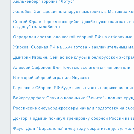
Хюлькенберг торопит "Лотус"
Жолобов: Зингаревич планирует выстроить в Мытищах хо
Сергей Юран: Перекликающийся Дзюбе нужно заиграть в с
на дону" голы забивать
Определен состав юношеской сборной РФ на отборочные 
Жирков: Сборная РФ на 100% готова к заключительным ма
Дмитрий Игошин: Сейчас все клубы в белорусской экстра
Алексей Сафонов: Для Толстых все агенты - неприятели
В которой сборной играться Янузаю?
Глушаков: Сборная РФ будет испытывать напряжение в и
Байерсдорфер: Слухи о новеньких "Зенита" - полная еру
Российские сноуборд-кроссеры начали подготовку на сбо
Доктор: Лодыгин покинул тренировку сборной России из-з
Фаус: Долг "Барселоны" в 2013 году сократится до 250 ми