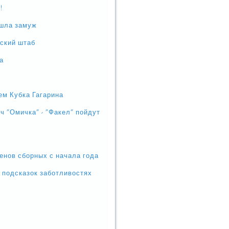
!
ышла замуж
рский штаб
а
ем Кубка Гагарина
ч "Омичка" - "Факел" пойдут
нов сборных с начала года
 подсказок заботливостях