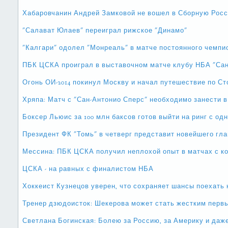
Хабаровчанин Андрей Замковой не вошел в Сборную Росс
"Салават Юлаев" переиграл рижское "Динамо"
"Калгари" одолел "Монреаль" в матче постоянного чемп
ПБК ЦСКА проиграл в выставочном матче клубу НБА "Сан
Огонь ОИ-2014 покинул Москву и начал путешествие по С
Хряпа: Матч с "Сан-Антонио Сперс" необходимо занести 
Боксер Льюис за 100 млн баксов готов выйти на ринг с од
Президент ФК "Томь" в четверг представит новейшего гл
Мессина: ПБК ЦСКА получил неплохой опыт в матчах с 
ЦСКА - на равных с финалистом НБА
Хоккеист Кузнецов уверен, что сохраняет шансы поехать 
Тренер дзюдоисток: Шекерова может стать жестким перв
Светлана Богинская: Болею за Россию, за Америку и даже