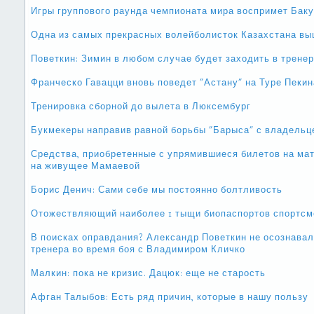
Игры группового раунда чемпионата мира воспримет Баку
Одна из самых прекрасных волейболисток Казахстана в
Поветкин: Зимин в любом случае будет заходить в трене
Франческо Гавацци вновь поведет "Астану" на Туре Пекин
Тренировка сборной до вылета в Люксембург
Букмекеры направив равной борьбы "Барыса" с владельц
Средства, приобретенные с упрямившиеся билетов на мат
на живущее Мамаевой
Борис Денич: Сами себе мы постоянно болтливость
Отожествляющий наиболее 1 тыщи биопаспортов спортсме
В поисках оправдания? Александр Поветкин не осознавал
тренера во время боя с Владимиром Кличко
Малкин: пока не кризис. Дацюк: еще не старость
Афган Талыбов: Есть ряд причин, которые в нашу пользу