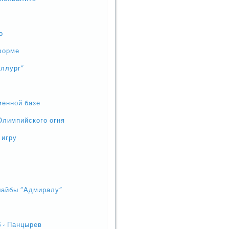
о
форме
аллург"
менной базе
Олимпийского огня
 игру
шайбы "Адмиралу"
 - Панцырев