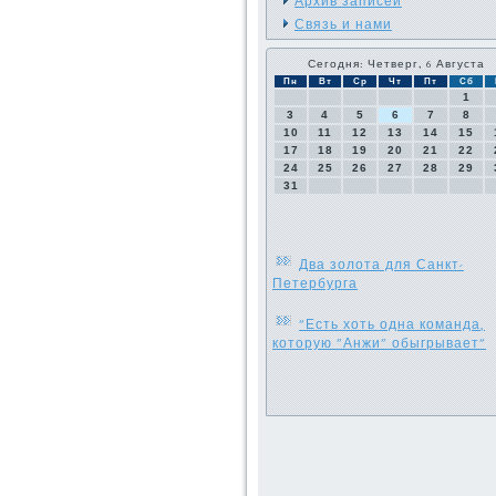
Архив записей
Связь и нами
Сегодня: Четверг, 6 Августа
Пн
Вт
Ср
Чт
Пт
Сб
1
3
4
5
6
7
8
10
11
12
13
14
15
17
18
19
20
21
22
24
25
26
27
28
29
31
Два золота для Санкт-
Петербурга
"Есть хоть одна команда,
которую "Анжи" обыгрывает"