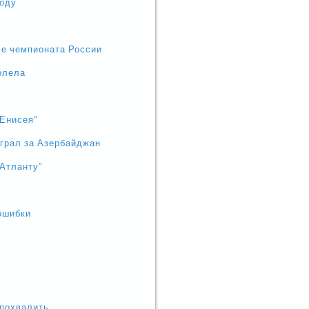
году
ле чемпионата России
олела
"Енисея"
играл за Азербайджан
"Атланту"
ошибки
 похвалить