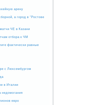
ккейную арену
борной, а город в "Ростове
матчи ЧЕ в Казани
тчам отбора к ЧМ
лиге фактически равные
гре с Люксембургом
нда
ре в Италии
а недомогания
ллионов евро