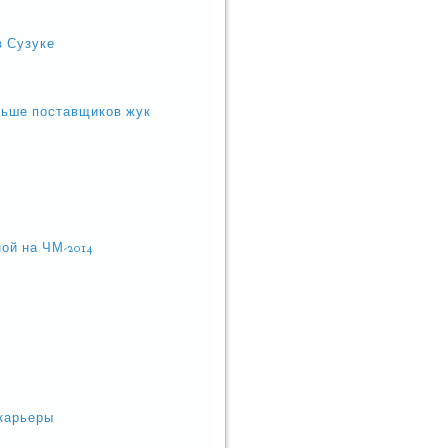
в Сузуке
льше поставщиков жук
ой на ЧМ-2014
 карьеры