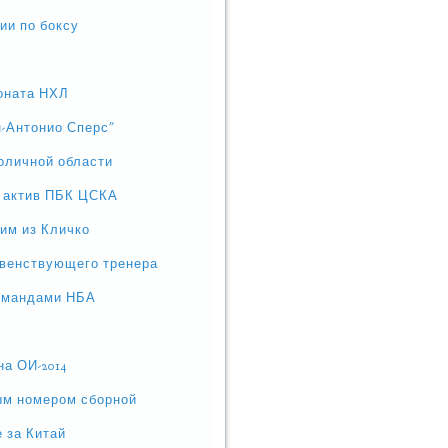
ии по боксу
ионата НХЛ
-Антонио Сперс"
толичной области
в актив ПБК ЦСКА
ним из Кличко
авенствующего тренера
командами НБА
на ОИ-2014
ым номером сборной
 за Китай