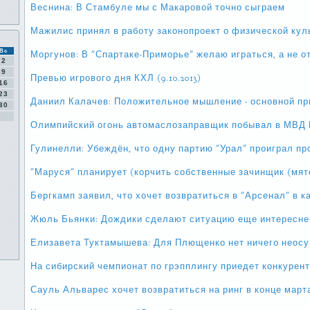
Веснина: В Стамбуле мы с Макаровой точно сыграем
Мажилис принял в работу законопроект о физической кул
Вс
Моргунов: В "Спартаке-Приморье" желаю играться, а не о
2
9
Превью игрового дня КХЛ (9.10.2013)
16
23
Даниил Калачев: Положительное мышление - основной пр
30
Олимпийский огонь автомаслозаправщик побывал в МВД 
Гулинелли: Убеждён, что одну партию "Урал" проиграл пр
"Маруся" планирует (корчить собственные зачинщик (мяте
Бергкамп заявил, что хочет возвратиться в "Арсенал" в к
Жюль Бьянки: Дождики сделают ситуацию еще интересне
Елизавета Туктамышева: Для Плющенко нет ничего неос
На сибирский чемпионат по грэпплингу приедет конкурен
Сауль Альварес хочет возвратиться на ринг в конце марта