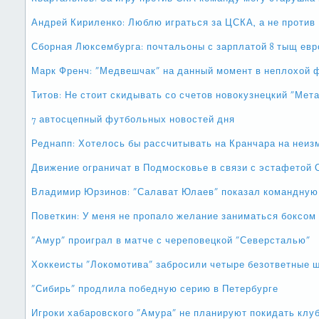
Андрей Кириленко: Люблю играться за ЦСКА, а не против
Сборная Люксембурга: почтальоны с зарплатой 8 тыщ евр
Марк Френч: "Медвешчак" на данный момент в неплохой 
Титов: Не стоит скидывать со счетов новокузнецкий "Мет
7 автосцепный футбольных новостей дня
Реднапп: Хотелось бы рассчитывать на Кранчара на неиз
Движение ограничат в Подмосковье в связи с эстафетой 
Владимир Юрзинов: "Салават Юлаев" показал командную
Поветкин: У меня не пропало желание заниматься боксом
"Амур" проиграл в матче с череповецкой "Северсталью"
Хоккеисты "Локомотива" забросили четыре безответные 
"Сибирь" продлила победную серию в Петербурге
Игроки хабаровского "Амура" не планируют покидать клуб