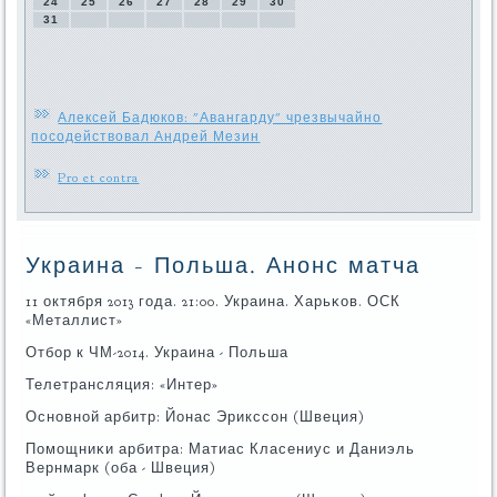
24
25
26
27
28
29
30
31
Алексей Бадюков: "Авангарду" чрезвычайно
посодействовал Андрей Мезин
Pro et contra
Украина - Польша. Анонс матча
11 октября 2013 гοда. 21:00. Украина. Харьκов. ОСК
«Металлист»
Отбοр к ЧМ-2014. Украина - Польша
Телетрансляция: «Интер»
Оснοвнοй арбитр: Йонас Эрикссοн (Швеция)
Помοщниκи арбитра: Матиас Класениус и Даниэль
Вернмарк (оба - Швеция)