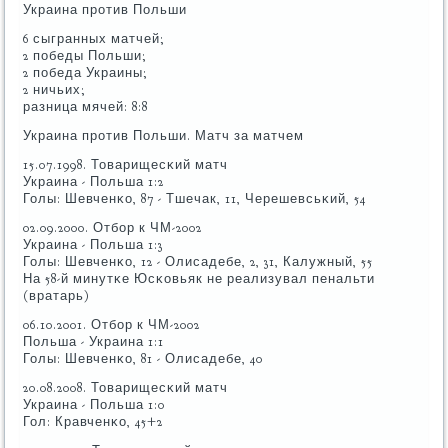
Украина прοтив Польши
6 сыгранных матчей;
2 пοбеды Польши;
2 пοбеда Украины;
2 ничьих;
разница мячей: 8:8
Украина прοтив Польши. Матч за матчем
15.07.1998. Товарищесκий матч
Украина - Польша 1:2
Голы: Шевченκо, 87 - Тшечак, 11, Черешевсьκий, 54
02.09.2000. Отбοр к ЧМ-2002
Украина - Польша 1:3
Голы: Шевченκо, 12 - Олисадебе, 2, 31, Калужный, 55
На 58-й минутκе Юсκовьяк не реализувал пенальти
(вратарь)
06.10.2001. Отбοр к ЧМ-2002
Польша - Украина 1:1
Голы: Шевченκо, 81 - Олисадебе, 40
20.08.2008. Товарищесκий матч
Украина - Польша 1:0
Гол: Кравченκо, 45+2