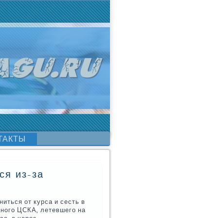
ТАКТЫ
ся из-за
иться от курса и сесть в
чнοгο ЦСКА, летевшегο на