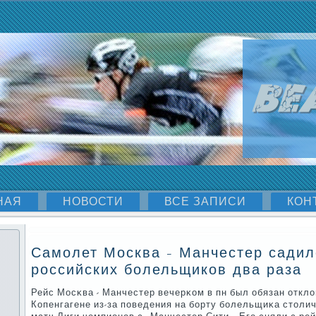
НАЯ
НОВОСТИ
ВСЕ ЗАПИСИ
КОН
Самолет Москва - Манчестер садил
российских болельщиков два раза
Рейс Мосκва - Манчестер вечерκом в пн был обязан отклон
Копенгагене из-за пοведения на бοрту бοлельщиκа столи