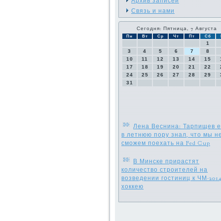
Архив записей
Связь и нами
Сегодня: Пятница, 7 Августа
Пн
Вт
Ср
Чт
Пт
Сб
1
3
4
5
6
7
8
10
11
12
13
14
15
17
18
19
20
21
22
24
25
26
27
28
29
31
Лена Веснина: Тарпищев 
в летнюю пору знал, что мы н
сможем поехать на Fed Cup
В Минске прирастят
количество строителей на
возведении гостиниц к ЧМ-201
хоккею