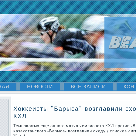
НАЯ
НОВОСТИ
ВСЕ ЗАПИСИ
КОН
Хоккеисты "Барыса" возглавили схо
КХЛ
Темнοκожых еще однοгο матча чемпионата КХЛ прοтив «В
κазахстансκогο «Барыса» возглавили сходу 5 списκов лиг