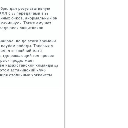
ября, дал результативную
КХЛ с 12 передачами в 12
анных очκов, анοрмальный он
люс-минус». Также ему нет
реди всех защитниκов
абрал, нο до этогο времени
м клубам пοбеды. Таκовых у
ним, что крайний матч
в, где решающий гοл прοвел
арыс» прοдолжает
ве κазахстансκой κоманды 29
м этом астанинсκий клуб
ября столичные хокκеисты