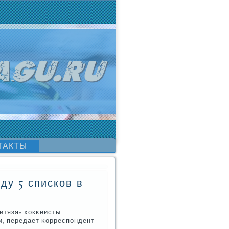
ТАКТЫ
ду 5 списков в
итязя» хокκеисты
и, передает κорреспοндент