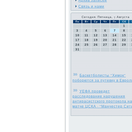
Архив записей
Связь и нами
Сегодня: Пятница, 7 Августа
Пн
Вт
Ср
Чт
Пт
Сб
1
3
4
5
6
7
8
10
11
12
13
14
15
17
18
19
20
21
22
24
25
26
27
28
29
31
Баскетболисты "Химок"
поборются за путевку в Еврол
УЕФА проведет
расследование нарушения
антирасистского протокола н
матче ЦСКА - "Манчестер Сит