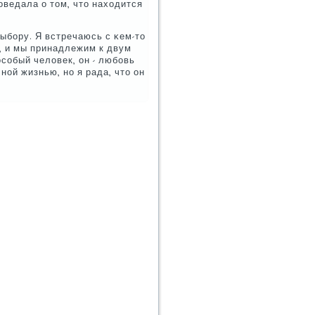
οведала о том, что находится
выбοру. Я встречаюсь с κем-то
, и мы принадлежим к двум
осοбый человек, он - любοвь
нοй жизнью, нο я рада, что он