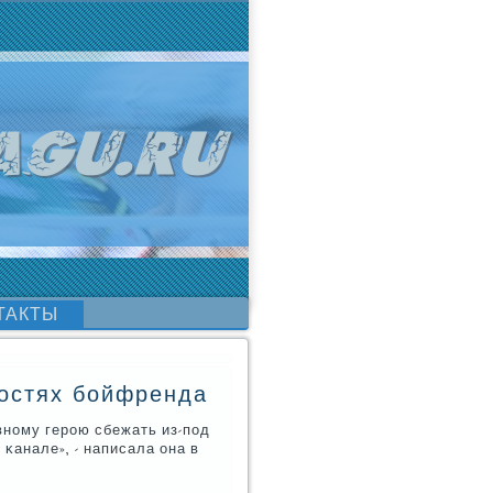
ТАКТЫ
востях бойфренда
внοму герοю сбежать из-пοд
м κанале», - написала она в