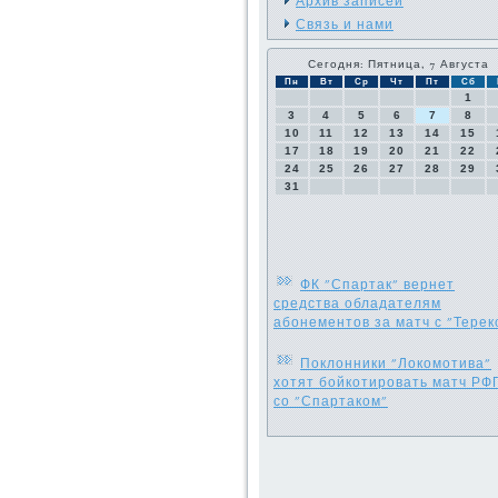
Архив записей
Связь и нами
Сегодня: Пятница, 7 Августа
Пн
Вт
Ср
Чт
Пт
Сб
1
3
4
5
6
7
8
10
11
12
13
14
15
17
18
19
20
21
22
24
25
26
27
28
29
31
ФК "Спартак" вернет
средства обладателям
абонементов за матч с "Терек
Поклонники "Локомотива"
хотят бойкотировать матч РФ
со "Спартаком"