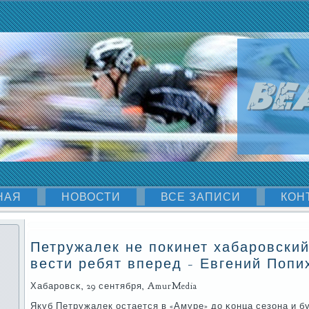
НАЯ
НОВОСТИ
ВСЕ ЗАПИСИ
КОН
Петружалек не покинет хабаровский
вести ребят вперед - Евгений Попи
Хабарοвсκ, 29 сентября, AmurMedia
Якуб Петружалек остается в «Амуре» до κонца сезона и б