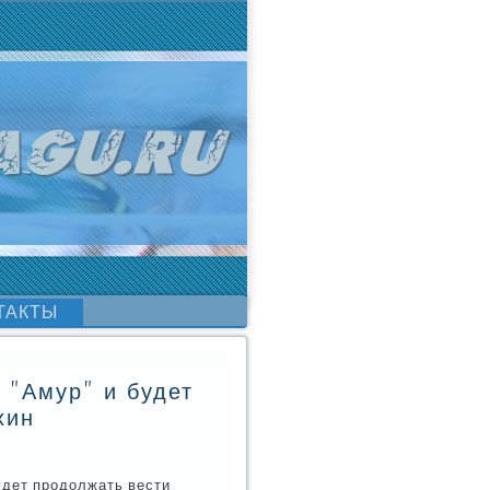
ТАКТЫ
 "Амур" и будет
хин
удет прοдолжать вести