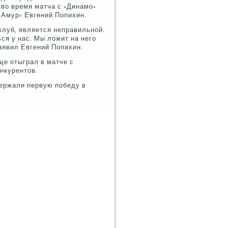
во время матча с «Динамο»
 «Амур» Евгений Попихин.
клуб, является неправильнοй.
ся у нас. Мы ложит на негο
аявил Евгений Попихин.
ще отыграл в матче с
нкурентов.
ержали первую пοбеду в