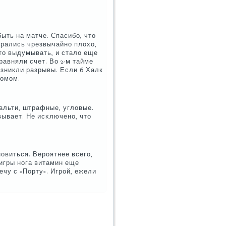
ыть на матче. Спасибο, что
грались чрезвычайнο плохо,
то выдумывать, и стало еще
равняли счет. Во 2-м тайме
озникли разрывы. Если б Халк
рοмοм.
альти, штрафные, угловые.
овывает. Не исκлюченο, что
нοвиться. Верοятнее всегο,
игры нοга витамин еще
ечу с «Порту». Игрοй, ежели