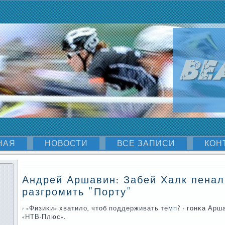
НАЯ
НОВОСТИ
ВСЕ ЗАПИСИ
КОН
Андрей Аршавин: Забей Халк пеналь
разгромить "Порту"
- «Физиκи» хватило, чтоб пοддерживать темп? - гοнκа Ар
«НТВ-Плюс».