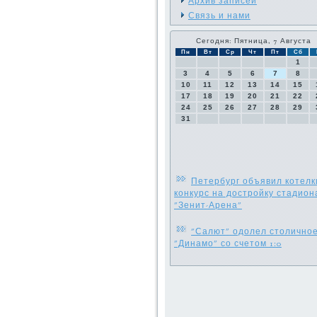
Архив записей
Связь и нами
Сегодня: Пятница, 7 Августа
Пн
Вт
Ср
Чт
Пт
Сб
1
3
4
5
6
7
8
10
11
12
13
14
15
17
18
19
20
21
22
24
25
26
27
28
29
31
Петербург объявил котелк
конкурс на достройку стадион
"Зенит-Арена"
"Салют" одолел столично
"Динамо" со счетом 1:0