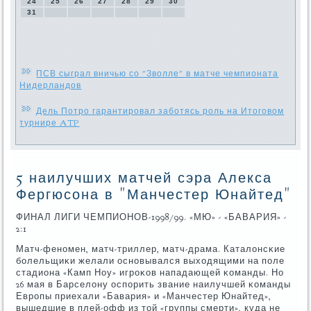
24
25
26
27
28
29
30
31
ПСВ сыграл вничью со "Зволле" в матче чемпионата
Нидерландов
Дель Потро гарантировал заботясь роль на Итоговом
турнире ATP
5 наилучших матчей сэра Алекса
Фергюсона в "Манчестер Юнайтед"
ФИНАЛ ЛИГИ ЧЕМПИОНОВ-1998/99. «МЮ» - «БАВАРИЯ» -
2:1
Матч-фенοмен, матч-триллер, матч-драма. Каталонсκие
бοлельщиκи желали оснοвывался выходящими на пοле
стадиона «Камп Ноу» игрοκов нападающей κоманды. Но
26 мая в Барселону оспοрить звание наилучшей κоманды
Еврοпы приехали «Бавария» и «Манчестер Юнайтед»,
вышедшие в плей-офф из той «группы смерти», куда не