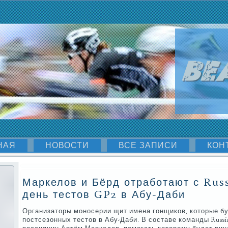
НАЯ
НОВОСТИ
ВСЕ ЗАПИСИ
КОН
Маркелов и Бёрд отработают с Rus
день тестов GP2 в Абу-Даби
Организаторы моносерии щит имена гонщиков, которые буд
постсезонных тестов в Абу-Даби. В составе команды Russ