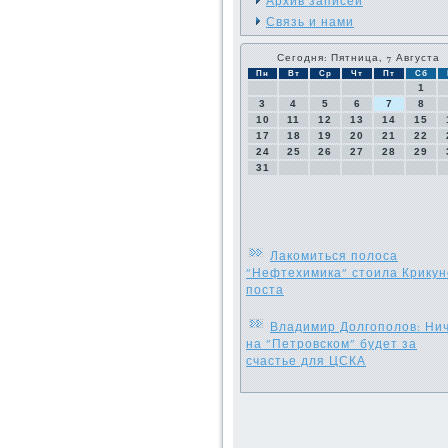
Архив записей
Связь и нами
Сегодня: Пятница, 7 Августа
Пн
Вт
Ср
Чт
Пт
Сб
1
3
4
5
6
7
8
10
11
12
13
14
15
17
18
19
20
21
22
24
25
26
27
28
29
31
Лакомиться полоса
"Нефтехимика" стоила Крикун
поста
Владимир Долгополов: Ни
на "Петровском" будет за
счастье для ЦСКА