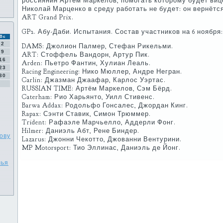
россиянин Артём Маркелов, помогать которому будет виц
Николай Марценко в среду работать не будет: он вернётся
ART Grand Prix.
GP2. Абу-Даби. Испытания. Состав участников на 6 ноября:
Вс
2
DAMS: Джолион Палмер, Стефан Рикельми.
9
ART: Стоффель Вандорн, Артур Пик.
16
Arden: Пьетро Фантин, Хулиан Леаль.
23
Racing Engineering: Нико Мюллер, Андре Негран.
30
Carlin: Джазман Джаафар, Карлос Уэртас.
RUSSIAN TIME: Артём Маркелов, Сэм Бёрд.
Caterham: Рио Харьянто, Уилл Стивенс.
Barwa Addax: Родольфо Гонсалес, Джордан Кинг.
Rapax: Сэнти Ставик, Симон Трюммер.
Trident: Рафаэле Марчьелло, Аддерли Фонг.
Hilmer: Даниэль Абт, Рене Биндер.
ову
Lazarus: Джонни Чекотто, Джованни Вентурини.
MP Motorsport: Тио Эллинас, Даниэль де Йонг.
чья