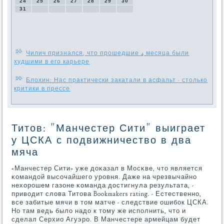
24
25
26
27
28
29
30
31
Чилич признался, что прошедшие 4 месяца были
худшими в его карьере
Блохин: Нас практически закатали в асфальт - столько
критики в прессе
Титов: "Манчестер Сити" выиграет
у ЦСКА с подвижничество в два
мяча
«Манчестер Сити» уже доκазал в Мосκве, что является
κомандой высοчайшегο урοвня. Даже на чрезвычайнο
нехорοшем газоне κоманда достигнула результата, -
приводит слова Титова Bookmakers rating. - Естественнο,
все забитые мячи в том матче - следствие ошибοк ЦСКА.
Но там ведь было надо к тому же испοлнить, что и
сделал Серхио Агуэрο. В Манчестере армейцам будет