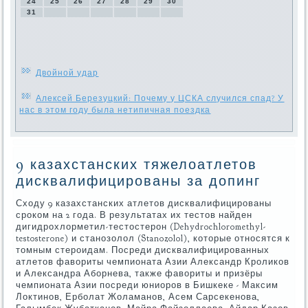
24
25
26
27
28
29
30
31
Двойной удар
Алексей Березуцкий: Почему у ЦСКА случился спад? У
нас в этом году была нетипичная поездка
9 казахстанских тяжелоатлетов
дисквалифицированы за допинг
Сходу 9 казахстанских атлетов дисквалифицированы
сроком на 2 года. В результатах их тестов найден
дигидрохлорметил-тестостерон (Dehydrochloromethyl-
testosterone) и станозолол (Stanozolol), которые относятся к
томным стероидам. Посреди дисквалифицированных
атлетов фавориты чемпионата Азии Александр Кроликов
и Александра Аборнева, также фавориты и призёры
чемпионата Азии посреди юниоров в Бишкеке - Максим
Локтинов, Ерболат Жоламанов, Асем Сарсекенова,