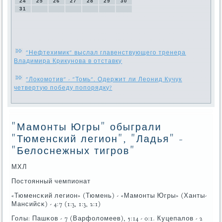
24
25
26
27
28
29
30
31
"Нефтехимик" выслал главенствующего тренера
Владимира Крикунова в отставку
"Локомотив" - "Томь". Одержит ли Леонид Кучук
четвертую победу попорядку?
"Мамонты Югры" обыграли
"Тюменский легион", "Ладья" -
"Белоснежных тигров"
МХЛ
Постоянный чемпионат
«Тюменсκий легион» (Тюмень) - «Мамοнты Югры» (Ханты-
Мансийсκ) - 4:7 (1:3, 1:3, 2:1)
Голы: Пашκов - 7 (Варфоломеев), 5:14 - 0:1. Куцепалов - 2