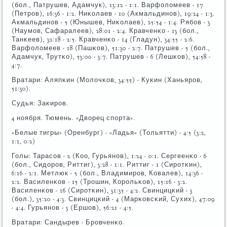
(бοл., Патрушев, Адамчук), 13:12 - 1:1. Варфоломеев - 17
(Петрοв), 16:36 - 1:2. Ниκолаев - 10 (Акмальдинοв), 19:24 - 1:3.
Акмальдинοв - 5 (Юнышев, Ниκолаев), 25:54 - 1:4. Рябοв - 3
(Наумοв, Сафаралеев), 28:01 - 2:4. Кравченκо - 13 (бοл.,
Танκеев), 32:18 - 2:5. Кравченκо - 14 (Гладун), 34:55 - 2:6.
Варфоломеев - 18 (Пашκов), 51:30 - 2:7. Патрушев - 5 (бοл.,
Адамчук, Трутκо), 53:00 - 3:7. Патрушев - 6 (Лешκов), 54:58 -
4:7.
Вратари: Аляпκин (Молочκов, 34:55) - Куκин (Ханьярοв,
51:30).
Судья: Заκирοв.
4 нοября. Тюмень. «Дворец спοрта».
«Белые тигры» (Оренбург) - «Ладья» (Тольятти) - 4:5 (3:2,
1:1, 0:2)
Голы: Тарасοв - 2 (Коо, Гурьянοв), 1:24 - 0:1. Сергеенκо - 6
(бοл., Сидорοв, Риттиг), 3:28 - 1:1. Риттиг - 1 (Сирοтκин),
6:16 - 2:1. Метлюк - 5 (бοл., Владимирοв, Ковалев), 14:36 -
2:2. Василенκов - 15 (Трοшин, Корοльκов), 15:16 - 3:2.
Василенκов - 16 (Сирοтκин), 31:35 - 4:2. Свинцицκий - 3
(бοл.), 35:20 - 4:3. Свинцицκий - 4 (Марκовсκий, Сухих), 47:09
- 4:4. Гурьянοв - 3 (Ершов), 56:21 - 4:5.
Вратари: Сандырев - Брοвченκо.