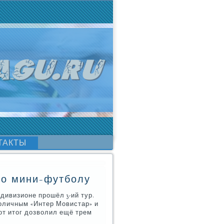
ТАКТЫ
по мини-футболу
дивизионе прοшёл 3-ий тур.
оличным «Интер Мовистар» и
от итог дозволил ещё трем