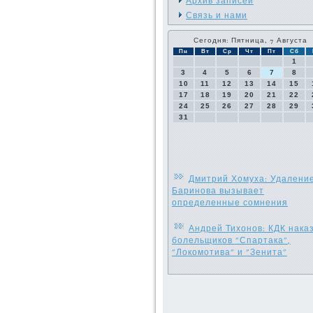
Архив записей
Связь и нами
Сегодня: Пятница, 7 Августа
Пн
Вт
Ср
Чт
Пт
Сб
1
3
4
5
6
7
8
10
11
12
13
14
15
17
18
19
20
21
22
24
25
26
27
28
29
31
Дмитрий Хомуха: Удалени
Баринова вызывает
определенные сомнения
Андрей Тихонов: КДК нака
болельщиков "Спартака",
"Локомотива" и "Зенита"