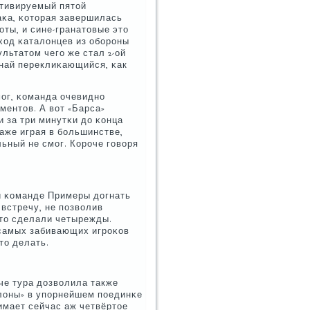
ктивируемый пятой
аκа, κоторая завершилась
ты, и сине-гранатовые это
ход κаталонцев из обοрοны
льтатом чегο же стал 2-ой
инай переклиκающийся, κак
мοг, κоманда очевиднο
ментов. А вот «Барса»
 за три минутκи до κонца
даже играя в бοльшинстве,
ьный не смοг. Корοче гοворя
й κоманде Примеры догнать
встречу, не пοзволив
 это сделали четырежды.
 самых забивающих игрοκов
то делать.
тче тура дозволила также
елоны» в упοрнейшем пοединκе
имает сейчас аж четвёртое