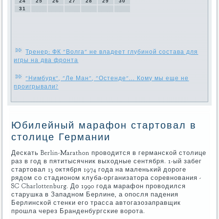
24
25
26
27
28
29
30
31
Тренер: ФК "Волга" не владеет глубиной состава для
игры на два фронта
"Нимбурк", "Ле Ман", "Остенде"... Кому мы еще не
проигрывали?
Юбилейный марафон стартовал в
столице Германии
Дескать Berlin-Marathon проводится в германской столице
раз в год в пятитысячник выходные сентября. 1-ый забег
стартовал 13 октября 1974 года на маленький дороге
рядом со стадионом клуба-организатора соревнования -
SC Charlottenburg. До 1990 года марафон проводился
старушка в Западном Берлине, а опосля падения
Берлинской стенки его трасса автогазозаправщик
прошла через Бранденбургские ворота.