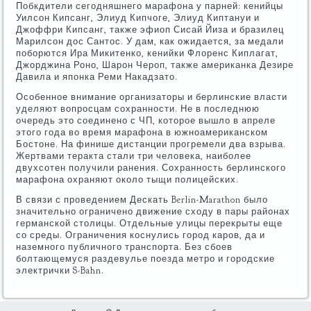
Побкдители сегодняшнего марафона у парней: кенийцы
Уилсон Кипсанг, Элиуд Кипчоге, Элиуд Киптануи и
Джоффри Кипсанг, также эфиоп Сисай Йиза и бразилец
Марилсон дос Сантос. У дам, как ожидается, за медали
поборются Ира Микитенко, кенийки Флоренс Киплагат,
Джорджина Роно, Шарон Чероп, также американка Дезире
Давила и японка Реми Накадзато.
Особенное внимание организаторы и берлинские власти
уделяют вопросцам сохранности. Не в последнюю
очередь это соединено с ЧП, которое вышло в апреле
этого года во время марафона в южноамериканском
Бостоне. На финише дистанции прогремели два взрыва.
Жертвами теракта стали три человека, наиболее
двухсотен получили ранения. Сохранность берлинского
марафона охраняют около тыщи полицейских.
В связи с проведением Дескать Berlin-Marathon было
значительно ограничено движение сходу в пары районах
германской столицы. Отдельные улицы перекрыты еще
со среды. Ограничения коснулись город каров, да и
наземного публичного транспорта. Без сбоев
болтающемуся раздевулье поезда метро и городские
электрички S-Bahn.