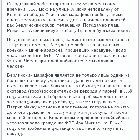
Сегодняшний забег стартовал в 09.00 по местному
времени (11.00 мск) на улице 17 июня неподалеку от
Колонны победы. Участники марафона пробегут мимо
сплав всемирно узнаваемых достопримечательностей,
как Берлинский собор, телебашня, Потсдамер плац,
Рейхстаг. А финиширует забег у Бранденбургских ворот.
По данным организаторов, на дистанцию вышли около 41
тыщи спортсменов. А с учетом забега на роликовых
коньках и мини-марафона, прошедших накануне, число
участников Бмв Berlin-Marathon составляет практически
60 тыщ. Число зрителей добивается 1,5 миллиона
человек.
Берлинский марафон является не только лишь одним из
больших по числу участников, да и чуть ли не самым
высокоскоростным. Конкретно тут были установлены два
скотовод (горо)восходительское рекорда у парней: в 2008
году эфиоп Хайле Гебреселассие пробежал дистанцию
за 2 часа 3 минутки и 59 секунд, а в 2011 году кениец
Патрик Макау установил достижение, которое не побито
до этого времени - 2 часа 3 минутки и 38 секунд. У послит
мировой рекорд на Берлинском марафоне в крайний раз
устанавливала гражданка ФРГ Ира Микитенко. В 2008
году она пробежала дистанцию за 2 часа 19 минут и 19
секунд.