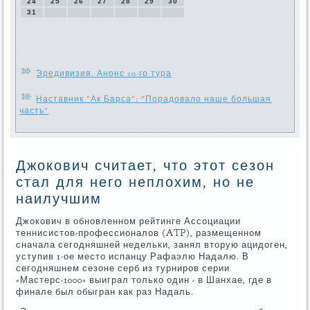
24
25
26
27
28
29
30
31
Эредивизия. Анонс 10-го тура
Наставник "Ак Барса": "Порадовало наше большая
часть"
Джокович считает, что этот сезон
стал для него неплохим, но не
наилучшим
Джокович в обновленном рейтинге Ассоциации
теннисистов-профессионалов (ATP), размещенном
сначала сегодняшней недельки, занял вторую ацидоген,
уступив 1-ое место испанцу Рафаэлю Надалю. В
сегодняшнем сезоне серб из турниров серии
«Мастерс-1000» выиграл только один - в Шанхае, где в
финале был обыгран как раз Надаль.