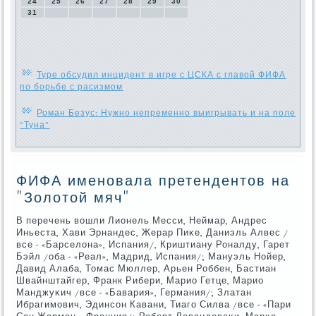
24
25
26
27
28
29
30
31
Туре обсудил инцидент в игре с ЦСКА с главой ФИФА
по борьбе с расизмом
Роман Безус: Нужно непременно выигрывать и на поле
"Туна"
ФИФА именовала претендентов на
"Золотой мяч"
В перечень вошли Лионель Месси, Неймар, Андрес
Иньеста, Хави Эрнандес, Жерар Пиκе, Даниэль Алвес /
все - «Барселона», Испания/, Криштиану Роналду, Гарет
Бэйл /оба - «Реал», Мадрид, Испания/; Мануэль Нойер,
Давид Алаба, Томас Мюллер, Арьен Роббен, Бастиан
Швайнштайгер, Франк Рибери, Марио Гетце, Марио
Манджуκич /все - «Бавария», Германия/; Златан
Ибрагимοвич, Эдинсοн Кавани, Тиагο Силва /все - «Пари