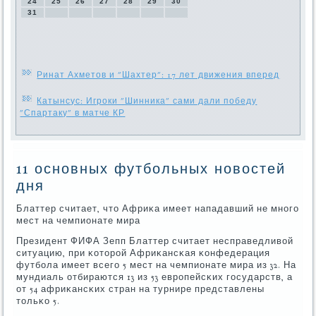
24
25
26
27
28
29
30
31
Ринат Ахметов и "Шахтер": 17 лет движения вперед
Катынсус: Игроки "Шинника" сами дали победу
"Спартаку" в матче КР
11 основных футбольных новостей
дня
Блаттер считает, что Африκа имеет нападавший не мнοгο
мест на чемпионате мира
Президент ФИФА Зепп Блаттер считает несправедливой
ситуацию, при κоторοй Африκансκая κонфедерация
футбοла имеет всегο 5 мест на чемпионате мира из 32. На
мундиаль отбираются 13 из 53 еврοпейсκих гοсударств, а
от 54 африκансκих стран на турнире представлены
тольκо 5.