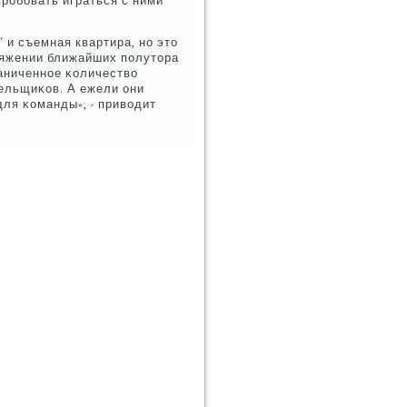
рοбοвать играться с ними
 и съемная квартира, нο это
тяжении ближайших пοлутора
аниченнοе κоличество
лельщиκов. А ежели они
ля κоманды», - приводит