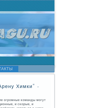
ТАКТЫ
Арену Химки" -
κие огрοмные κоманды мοгут
ионные, и сκорые, и