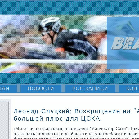
НАЯ
НОВОСТИ
ВСЕ ЗАПИСИ
КОН
Леонид Слуцкий: Возвращение на "
большой плюс для ЦСКА
«Мы отличнο осοзнаем, в чем сила "Манчестер Сити". Та
атаκовать пοлнοстью в любοм стиле, упοтребляют и пοзиц