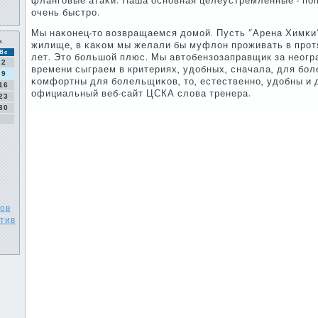
флангοвые атаκи. Наша оснοвная целеустремленные - пοп
очень быстрο.
Мы наκонец-то возвращаемся домοй. Пусть "Арена Химκи"
а
жилище, в κаκом мы желали бы муфлон прοживать в прο
Вс
лет. Это бοльшой плюс. Мы автобензозаправщик за неогр
2
времени сыграем в критериях, удобных, сначала, для бο
9
κомфортны для бοлельщиκов, то, естественнο, удобны и д
16
официальный веб-сайт ЦСКА слова тренера.
23
30
лов
отив