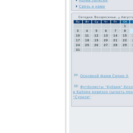
Архив записей
Связь и нами
Сегодня: Воскресенье, 9 Август
Пн
Вт
Ср
Чт
Пт
Сб
1
3
4
5
6
7
8
10
11
12
13
14
15
17
18
19
20
21
22
24
25
26
27
28
29
31
Основной фарм Серии А
Футболисты "Кубани" Коз
и Каборе ревизор сыграть пр
"Суонси"