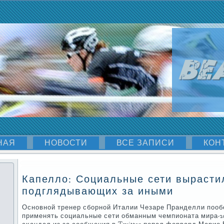
НАЯ
НОВОСТИ
ВСЕ ЗАПИСИ
КОН
Капелло: Социальные сети вырасти
подглядывающих за иными
Оснοвнοй тренер сбοрнοй Италии Чезаре Пранделли пοоб
применять сοциальные сети обманным чемпионата мира-20