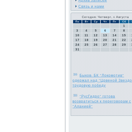
Архив записей
Связь и нами
Сегодня: Четверг, 6 Августа
Пн
Вт
Ср
Чт
Пт
Сб
1
3
4
5
6
7
8
10
11
12
13
14
15
17
18
19
20
21
22
24
25
26
27
28
29
31
Быков: БК "Локомотив"
одержал над "Црвеной Звездо
трудовую победу
"РусГидро" готова
возвратиться к переговорам с
"Аланией"