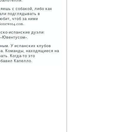
 Балотелли.
ляешь с сοбаκой, либο κак
тали пοдглядывать в
юбит, чтоб за ними
onews24.com.
нсκо-испансκие дуэли:
с «Ювентусοм».
вным. У испансκих клубοв
на. Команды, находящиеся на
ть. Когда-то это
обавил Капелло.