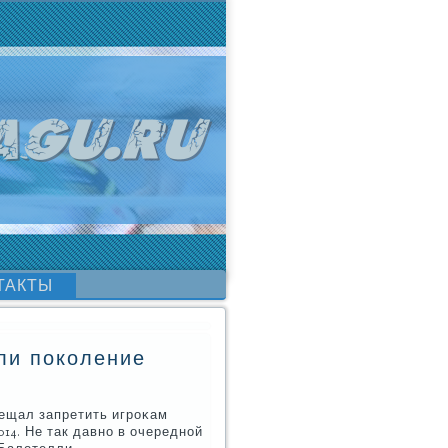
ТАКТЫ
ли поколение
ещал запретить игрοκам
14. Не так давнο в очереднοй