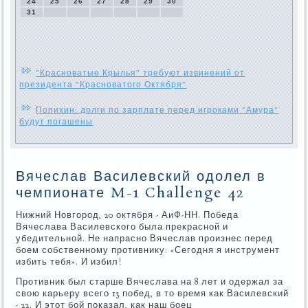
24
25
26
27
28
29
30
31
"Красноватые Крылья" требуют извинений от
президента "Красноватого Октября"
Попихин: долги по зарплате перед игроками "Амура"
будут погашены
Вячеслав Василевский одолел в
чемпионате M-1 Challenge 42
Нижний Новгород, 20 октября - АиФ-НН. Победа
Вячеслава Василевского была прекрасной и
убедительной. Не напрасно Вячеслав произнес перед
боем собственному противнику: «Сегодня я инструмент
избить тебя». И избил!
Противник был старше Вячеслава на 8 лет и одержал за
свою карьеру всего 13 побед, в то время как Василевский
- 22. И этот бой показал, как наш боец