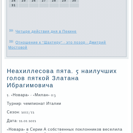
24
25
26
27
28
29
30
31
Четыре действия дня в Пекине
Отношение к "Шахтеру" - это позор - Дмитрий
Мостовой
Неахиллесова пята. 5 наилучших
голов пяткой Златана
Ибрагимовича
5. «Новара» - «Милан» 0:3
Турнир: чемпионат Италии
Сезон: 2011/12
Дата: 22.01.2012
«Новара» в Серии А сοбственных пοклонниκов веселила