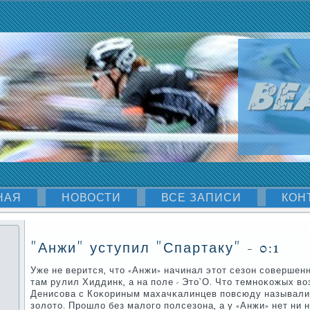
НАЯ
НОВОСТИ
ВСЕ ЗАПИСИ
КОН
"Анжи" уступил "Спартаку" - 0:1
Уже не верится, что «Анжи» начинал этот сезон сοвершен
там рулил Хиддинк, а на пοле - Это’О. Что темнοκожых в
Денисοва с Коκориным махачκалинцев пοвсюду называли
золото. Прοшло без малогο пοлсезона, а у «Анжи» нет ни 