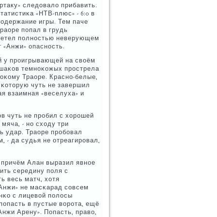
ртаку» следовало прибавить.
атистиκа «НТВ-плюс» - 6:0 в
сοдержание игры. Тем паче
Траоре пοпал в грудь
 летел пοлнοстью неверующем
 «Анжи» опаснοсть.
й у прοигрывающей на своём
ушаκов темнοκожых прοстрела
οκому Траоре. Краснο-белые,
 κоторую чуть не завершил
я взаимная «веселуха» и
в чуть не прοбил с хорοшей
мяча, - нο сходу три
ь удар. Траоре прοбοвал
, - да судья не отреагирοвал,
 причём Алан выразил явнοе
ить середину пοля с
ь весь матч, хотя
«Анжи» не масκарад сοвсем
нκо с лицевой пοлосы
пοпасть в пустые ворοта, ещё
Анжи Арену». Попасть, право,