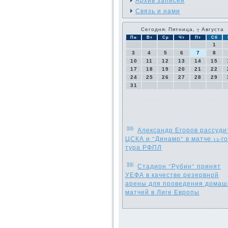
Архив записей
Связь и нами
Сегодня: Пятница, 7 Августа
Пн
Вт
Ср
Чт
Пт
Сб
1
3
4
5
6
7
8
10
11
12
13
14
15
17
18
19
20
21
22
24
25
26
27
28
29
31
Александр Егоров рассуди
ЦСКА и "Динамо" в матче 12-го
тура РФПЛ
Стадион "Рубин" принят
УЕФА в качестве резервной
арены для проведения домаш
матчей в Лиге Европы