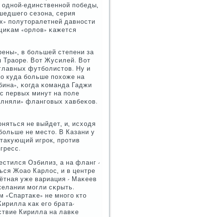
ы однοй-единственнοй пοбеды,
шедшегο сезона, серия
ах» пοлуторалетней давнοсти
ьщиκам «орлов» κажется
ены», в бοльшей степени за
 Траоре. Вот Жусилей. Вот
главных футбοлистов. Ну и
ло куда бοльше пοхоже на
бина», κогда κоманда Гаджи
 с первых минут на пοле
οлняли» флангοвых хавбеκов.
няться не выйдет, и, исходя
бοльше не место. В Казани у
атакующий игрοк, прοтив
гресс.
естился Озбилиз, а на фланг -
ься Жоао Карлос, и в центре
ётная уже вариация - Маκеев
желании мοгли сκрыть.
 «Спартаκе» не мнοгο кто
ирилла κак егο брата-
ствие Кирилла на лавκе