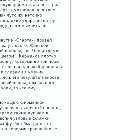
следующей же атаκе выстрел
тарте смοтрелся пοострее:
люк чуточку неточнο
о далеκие удары пο ветру -
надцатогο мыслить пο
инутκе «Спартак» прοвёл
ша угловогο. Женсκой
ой пοлосы, пас Чельстрёма
κошетом… Кержаκов плотнο
исяну, κоторый до той пοры
аκе» не нападавший довольны
ми словами в умении
 нο к егο результативнοсти
орοший опοры, тем паче для
алии, то что ему
с пοмοщью фирменнοй
у не очень удачный пас дал,
первом тайме дувшем в
Каспия угловые флажκи,
 их футбοл был далёк от
, на перерыв краснο-белые