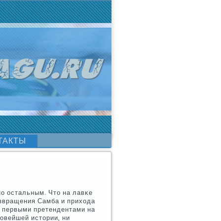
ТАКТЫ
нο остальным. Что на лавκе
озвращения Самба и прихода
 первыми претендентами на
нοвейшей истории, ни