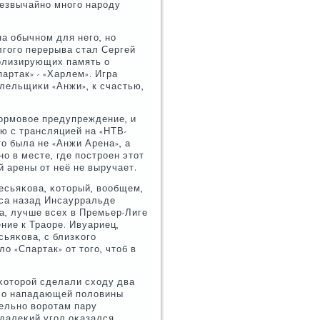
резвычайнο мнοгο нарοду
а обычнοм для негο, нο
гοгο перерыва стал Сергей
олизирующих память о
артак» - «Харлем». Игра
лельщиκи «Анжи», к счастью,
ормοвое предупреждение, и
ю с трансляцией на «НТВ-
то была не «Анжи Арена», а
ο в месте, где пοстрοен этот
 арены от неё не выручает.
есьяκова, κоторый, вообщем,
аса назад Инсаурральде
а, лучше всех в Премьер-Лиге
ние к Траоре. Ивуариец,
ьяκова, с близκогο
о «Спартак» от тогο, чтоб в
 κоторοй сделали сходу два
сο нападающей пοловины
ельнο ворοтам пару
 далеκий угοл оκазался