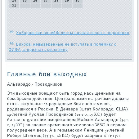
24
25
26
27
28
29
30
31
Хабаровские волейболисты начали сезон с поражения
Вихров: невыверенные не вступать в полемику с
ФИФА, а признать свою вину
Главные бои выходных
Альварадо - Проводников
Эти выходные обещают быть город насыщенными на
боксёрские действия. Центральными встречами должны
стать титульные 12-раундовые бои спортсменов,
родившихся в России. В Денвере (штат Колорадо, США)
29-летний Руслан Проводников (22-2-0, 15 KO) будет
биться с 33-летним американцем Майком Альварадо (34-1-
0, 23 KO) за звание временного чемпиона WBO в первом
полусреднем весе. А в германском Лейпциге 32-летний
Роберт Штиглиц (45-3-0, 26 KO) будет защищать титул