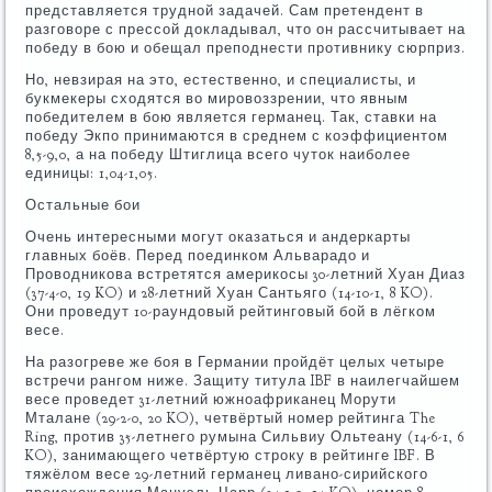
представляется трудной задачей. Сам претендент в
разговоре с прессой докладывал, что он рассчитывает на
победу в бою и обещал преподнести противнику сюрприз.
Но, невзирая на это, естественно, и специалисты, и
букмекеры сходятся во мировоззрении, что явным
победителем в бою является германец. Так, ставки на
победу Экпо принимаются в среднем с коэффициентом
8,5-9,0, а на победу Штиглица всего чуток наиболее
единицы: 1,04-1,05.
Остальные бои
Очень интересными могут оказаться и андеркарты
главных боёв. Перед поединком Альварадо и
Проводникова встретятся америкосы 30-летний Хуан Диаз
(37-4-0, 19 KO) и 28-летний Хуан Сантьяго (14-10-1, 8 KO).
Они проведут 10-раундовый рейтинговый бой в лёгком
весе.
На разогреве же боя в Германии пройдёт целых четыре
встречи рангом ниже. Защиту титула IBF в наилегчайшем
весе проведет 31-летний южноафриканец Морути
Мталане (29-2-0, 20 KO), четвёртый номер рейтинга The
Ring, против 35-летнего румына Сильвиу Ольтеану (14-6-1, 6
KO), занимающего четвёртую строку в рейтинге IBF. В
тяжёлом весе 29-летний германец ливано-сирийского