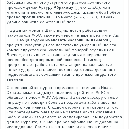
бабушка после чего уступил его размер армянского
происхождения Артуру Абрахаму (37-4-0, 28 KO), но в
итоге опять вернул его неверующем. Крайний бой Роберт
провел против японца Юзо Киото (23-4-1, 21 KO) и вновь
удачно защитил собственный пояс.
На данный момент Штиглиц является работающим
лакомились WBO, также номером четыре в рейтинге The
Ring. Немца трудно именовать настоящим панчером,
процент нокаутов у него достаточно умеренный, но это
компенсируется его брутальной манерой ведения боя.
Боевое, он начинает активные деяния в первом же
раунде без долговременной разведки. Штиглиц
предпочитает работать на дистанции, нанося скорые
четкие удары, и его физическая подготовка дозволяет
поддерживать высочайший темп в протяжении долгого
времени.
Сегодняшний конкурент германского чемпиона Исаак
Экпо занимает седьмую позицию в рейтинге WBO и
обладает поясом WBO Африка. За свою карьеру он ещё
ни разу не проводил боёв за пределами заботливостях
родного континента. С одной стороны это говорит о том,
что претенденту очевидно не хватает опыта кровавым
боёв, с иной - это делает забаллотировавшем неудобства
для конкурента, т.к. манера боя африканца не довольно
исследована. Даже отыскать записи его боёв и вебе