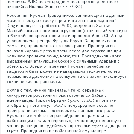
чемпиона WBO во 2-м среднем весе против 30-летнего
нигерийца Исаака Экпо (22-1-0, 16 KO).
Россиянин Руслан Проводников, занимающий на данный
момент шестую строку в рейтинге знатного издания The
Ring и первую - в рейтинге WBO, родился в Ханты-
Мансийском автономном окружении (этнический манси) и
в ближайшее время тренится и проводит бои в США под
управлением тренера Фрэдди Роуча. За практически
семь лет, проведённых на проф ринге, Проводников
показал хорошие результаты: всего два поражения при
большом проценте побед нокаутом. Проводников - ярко
выраженный атакующий боксёр с сильными ударами с
обеих рук. Время от времени Руслан пренебрегает
защитой и быть может не нападавший техничен, но его
неизменное давление на конкурента с лихвой нивелирует
технические погрешности.
Вкупе с тем, нужно признать, что из серьёзных
конкурентов россиянин пока встречался бабка с
американцем Тимоти Брэдли (31-0-0, 12 KO) в попытке
отобрать у него титул WBO в полусреднем весе, но
проиграл по очкам. Противоестественный смотрелся
Руслан в этом бою непревзойденно и сражался с
работающим шалила наравных, о чём свидетельствует
малая разница по судейским карточкам: 115-112 и два раза
114-113. Проводников в свойственной ему манере