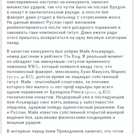
повсевременно наступал на конкурента, наносил
множество ударов, так что чуток было не послал Брэдли
в нокаут в заключительном раунде, а опосля боя
фаворит даже угодил в больницу с сотрясением мозга.
На данный момент Руслан горит желанием
реабилитироваться после чего досадного поражения и
завоевать-таки чемпионский титул. Даже ежели ради
этого пришлось возвратиться на одну весовую категорию
назад.
В качестве конкурента был избран Майк Альварадо,
номер растение в рейтинге The Ring. В реальный момент
он обладает так именуемым «титулом временного
чемпиона WBO», который появился ввиду того, что
полновесный фаворит, мексиканец Хуан Мануэль Маркес
(55-7-1, 40 KO), долгое время не защищал собственный
титул. Майк - опытнейший спортсмен, за плечами
которого без малого 10 лет проф карьеры при всего
одном поражении от Брэндона Риоса (31-1-1, 23 KO)
техническим нокаутом. Нездоровый уже в последующем
бою Альварадо смог взять реванш у заботливостях
обидчика, одержав победу единогласным решением. Как
и Руслан, Майк известен собственной открытой манерой
ведения боя, красивыми физическими кондициями и
мощным ударом.
В интервью перед боем Проводников заявлял, что готов