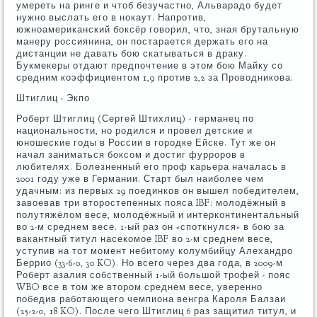
умереть на ринге и чтоб безучастно, Альварадо будет
нужно выслать его в нокаут. Напротив,
южноамериканский боксёр говорил, что, зная брутальную
манеру россиянина, он постарается держать его на
дистанции не давать бою скатываться в драку.
Букмекеры отдают предпочтение в этом бою Майку со
средним коэффициентом 1,9 против 2,2 за Проводникова.
Штиглиц - Экпо
Роберт Штиглиц (Сергей Штихлиц) - германец по
национальности, но родился и провел детские и
юношеские годы в России в городке Ейске. Тут же он
начал заниматься боксом и достиг фурроров в
любителях. Болезненный его проф карьера началась в
2001 году уже в Германии. Старт был наиболее чем
удачным: из первых 29 поединков он вышел победителем,
завоевав три второстепенных пояса IBF: молодёжный в
полутяжёлом весе, молодёжный и интерконтинентальный
во 2-м среднем весе. 1-ый раз он «споткнулся» в бою за
вакантный титул насекомое IBF во 2-м среднем весе,
уступив на тот момент небитому колумбийцу Алехандро
Беррио (33-6-0, 30 KO). Но всего через два года, в 2009-м
Роберт азалия собственный 1-ый большой трофей - пояс
WBO все в том же втором среднем весе, уверенно
победив работающего чемпиона венгра Кароля Балзаи
(25-2-0, 18 KO). После чего Штиглиц 6 раз защитил титул, и