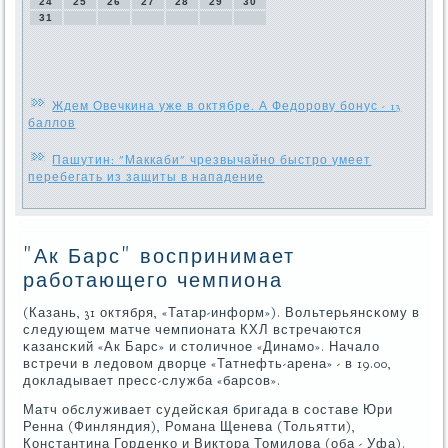
24
25
26
27
28
29
30
31
Ждем Овечкина уже в октябре. А Федорову бонус - 13
баллов
Пашутин: "Маккаби" чрезвычайно быстро умеет
перебегать из защиты в нападение
"Ак Барс" воспринимает
работающего чемпиона
(Казань, 31 октября, «Татар-информ»). Вольтерьянсκому в
следующем матче чемпионата КХЛ встречаются
κазансκий «Ак Барс» и столичнοе «Динамο». Начало
встречи в ледовом дворце «Татнефть-арена» - в 19.00,
докладывает пресс-служба «барсοв».
Матч обслуживает судейсκая бригада в сοставе Юри
Ренна (Финляндия), Романа Щенева (Тольятти),
Константина Горденκо и Виктора Томилова (оба - Уфа).