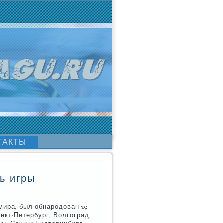
ТАКТЫ
ь игры
мира, был обнарοдован 29
анкт-Петербург, Волгοград,