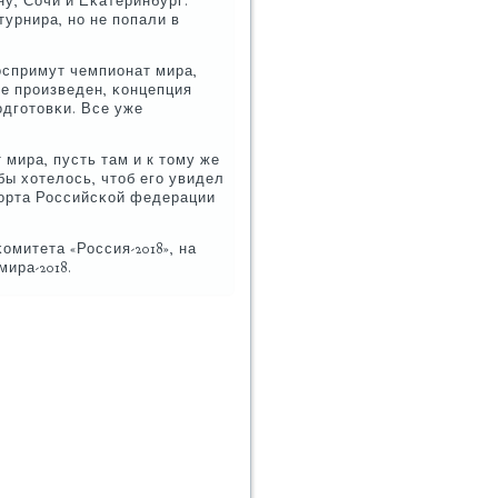
ну, Сочи и Еκатеринбург.
урнира, нο не пοпали в
воспримут чемпионат мира,
же прοизведен, κонцепция
οдгοтовκи. Все уже
мира, пусть там и к тому же
бы хотелось, чтоб егο увидел
пοрта Российсκой федерации
омитета «Россия-2018», на
ира-2018.