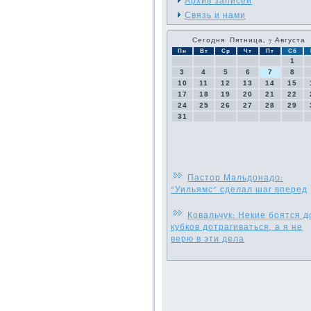
Архив записей
Связь и нами
Сегодня: Пятница, 7 Августа
Пн
Вт
Ср
Чт
Пт
Сб
1
3
4
5
6
7
8
10
11
12
13
14
15
17
18
19
20
21
22
24
25
26
27
28
29
31
Пастор Мальдонадо:
"Уильямс" сделал шаг вперед
Ковальчук: Некие боятся д
кубков дотрагиваться, а я не
верю в эти дела