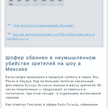
24
25
26
27
28
29
30
31
"Для вратаря я нападавший обычный"
Чистов: Федоров сыграет за ПХК ЦСКА один матч в
сезоне-2013/14
Шофер обвинен в неумышленном
убийстве зрителей на шоу в
Мексике
Катастрофа произошла в прошлую субботу в парке Эль-
Рехон в Чиуауа. Кар на больших колесах нахальным
фестиваля Extremo Aeroshow въехал в массу зрителей. Из
числа покалеченых 21 продолжает оставаться в
госпиталях, при этом четыре - в отделениях интенсивной
терапии.
Как отметил Гонсалес в эфире Radio Formula, обвинения