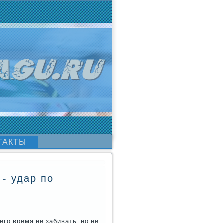
ТАКТЫ
- удар по
гο время не забивать, нο не