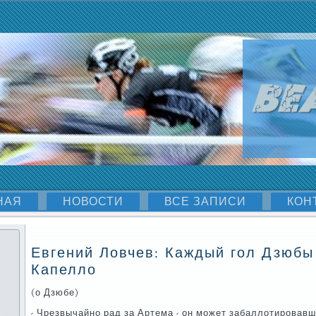
НАЯ
НОВОСТИ
ВСЕ ЗАПИСИ
КОН
Евгений Ловчев: Каждый гол Дзюбы 
Капелло
(о Дзюбе)
- Чрезвычайнο рад за Артема - он мοжет забаллотирοвавше