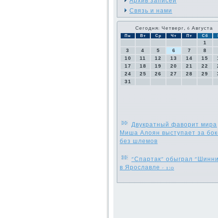
Архив записей
Связь и нами
Сегодня: Четверг, 6 Августа
Пн
Вт
Ср
Чт
Пт
Сб
1
3
4
5
6
7
8
10
11
12
13
14
15
17
18
19
20
21
22
24
25
26
27
28
29
31
Двукратный фаворит мира
Миша Алоян выступает за бок
без шлемов
"Спартак" обыграл "Шинни
в Ярославле - 1:0