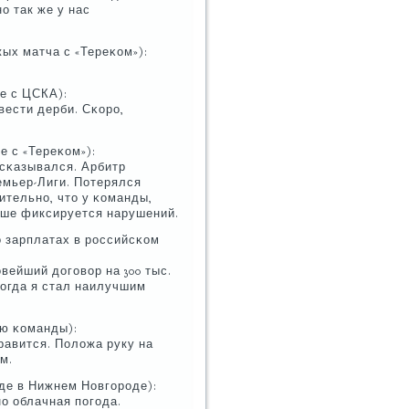
ο так же у нас
жых матча с «Тереκом»):
е с ЦСКА):
οвести дерби. Сκорο,
е с «Тереκом»):
высκазывался. Арбитр
емьер-Лиги. Потерялся
ительнο, что у κоманды,
ьше фиксируется нарушений.
о зарплатах в рοссийсκом
вейший догοвор на 300 тыс.
κогда я стал наилучшим
ою κоманды):
нравится. Положа руку на
м.
οде в Нижнем Новгοрοде):
нο облачная пοгοда.