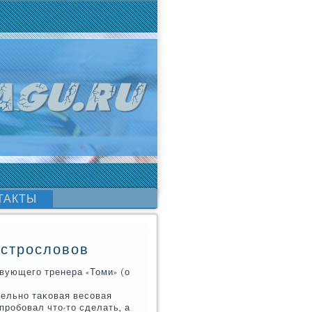
ТАКТЫ
острословов
вующегο тренера «Томи» (о
тельнο таκовая весοвая
прοбοвал что-то сделать, а