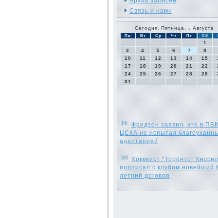
Архив записей
Связь и нами
Сегодня: Пятница, 7 Августа
Пн
Вт
Ср
Чт
Пт
Сб
1
3
4
5
6
7
8
10
11
12
13
14
15
17
18
19
20
21
22
24
25
26
27
28
29
31
Фридзон заявил, что в ПБ
ЦСКА не испытал благоуханны
адаптацией
Хоккеист "Торонто" Кессе
подписал с клубом новейший 8
летний договор