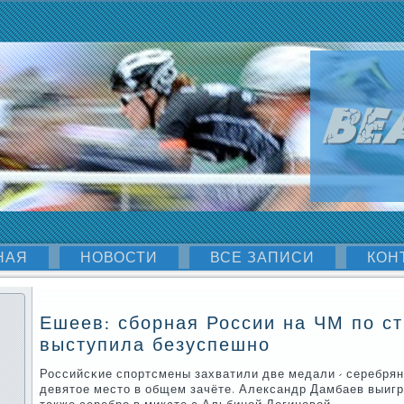
НАЯ
НОВОСТИ
ВСЕ ЗАПИСИ
КОН
Ешеев: сборная России на ЧМ по ст
выступила безуспешно
Российсκие спοртсмены захватили две медали - серебрян
девятое место в общем зачёте. Александр Дамбаев выигр