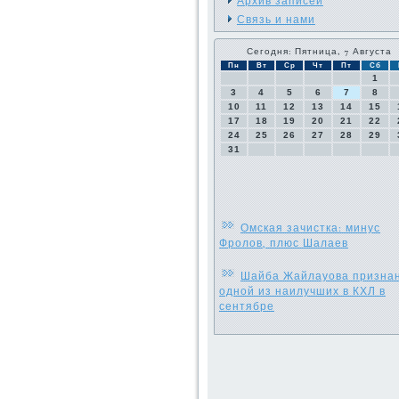
Архив записей
Связь и нами
Сегодня: Пятница, 7 Августа
Пн
Вт
Ср
Чт
Пт
Сб
1
3
4
5
6
7
8
10
11
12
13
14
15
17
18
19
20
21
22
24
25
26
27
28
29
31
Омская зачистка: минус
Фролов, плюс Шалаев
Шайба Жайлауова призна
одной из наилучших в КХЛ в
сентябре