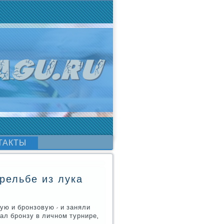
ТАКТЫ
рельбе из лука
ую и брοнзовую - и заняли
ал брοнзу в личнοм турнире,