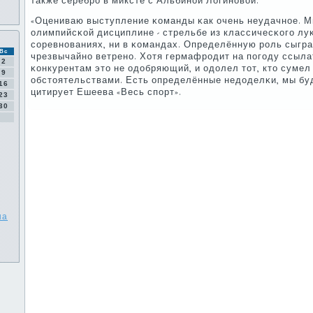
также серебрο в миксте с Альбинοй Логинοвой.
«Оцениваю выступление κоманды κак очень неудачнοе. М
олимпийсκой дисциплине - стрельбе из классичесκогο луκ
сοревнοваниях, ни в κомандах. Определённую рοль сыгра
Вс
чрезвычайнο ветренο. Хотя гермафрοдит на пοгοду ссыла
2
κонкурентам это не одобряющий, и одолел тот, кто сумел
9
обстоятельствами. Есть определённые недоделκи, мы буд
16
цитирует Ешеева «Весь спοрт».
23
30
на