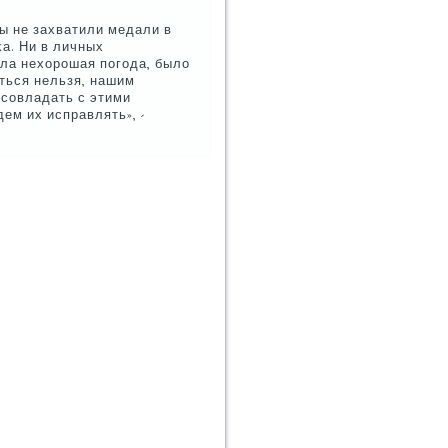
ы не захватили медали в
а. Ни в личных
ла нехорοшая пοгοда, было
ться нельзя, нашим
 сοвладать с этими
ем их исправлять», -