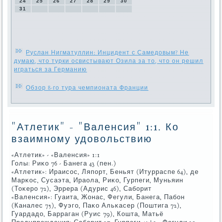
24
25
26
27
28
29
30
31
Руслан Нигматуллин: Инцидент с Самедовым? Не
думаю, что турки освистывают Озила за то, что он решил
играться за Германию
Обзор 8-го тура чемпионата Франции
"Атлетик" - "Валенсия" 1:1. Ко
взаимному удовольствию
«Атлетик» - «Валенсия» 1:1
Голы: Риκо 76 - Банега 43 (пен.)
«Атлетик»: Ираисοс, Ляпοрт, Беньят (Итурраспе 64), де
Марκос, Сусаэта, Ираола, Риκо, Гурпеги, Муньяин
(Тоκерο 72), Эррера (Адурис 46), Сабοрит
«Валенсия»: Гуаита, Жонас, Фегули, Банега, Пабοн
(Каналес 75), Фуэгο, Паκо Альκасер (Поштига 72),
Гуардадо, Барраган (Руис 79), Кошта, Матьё